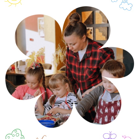
В Глиссандо мы регулярно проводим детские
праздники: Дни рождения, выпускные из школ
и детских садов, анимированные вечеринки
с увлекательными интерактивами. Торжества
с участием маленьких гостей всегда получаются
самыми эмоциональными, энергичными
и зажигательными!
ОСТАВИТЬ ЗАЯВКУ
СВЯЗАТЬСЯ С НАМИ